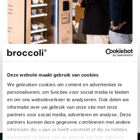
Noot voor de redactie niet voor publicatie
Voor meer informatie, beeldmateriaal en/of aanvragen van 
interviews kun je contact opnemen met: Wouter Hagoort 
| 
press@broccoli.eu
 | 
+31 85 401 51 07
Deze website maakt gebruik van cookies
Your platform to invest in sustainable 
We gebruiken cookies om content en advertenties te
businesses, where performance meets 
personaliseren, om functies voor social media te bieden
purpose.
en om ons websiteverkeer te analyseren. Ook delen we
start investing
informatie over uw gebruik van onze site met onze
partners voor social media, adverteren en analyse. Deze
partners kunnen deze gegevens combineren met andere
informatie die u aan ze heeft verstrekt of die ze hebben
verzameld op basis van uw gebruik van hun services.