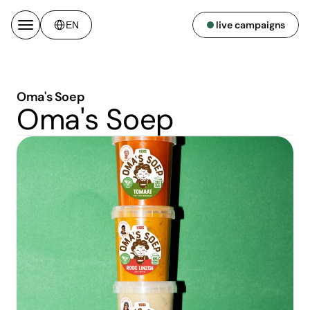
Select Language
live campaigns
EN
Oma's Soep
Oma's Soep