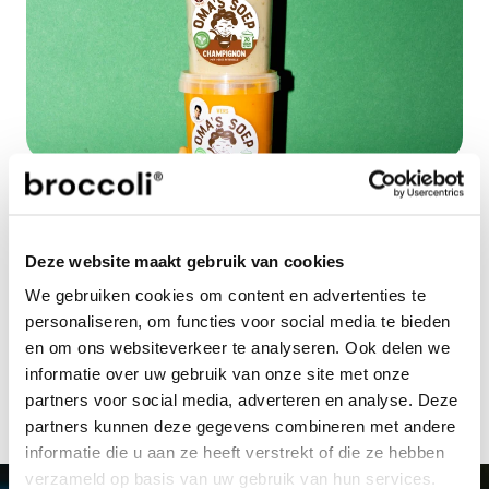
Noot voor de redactie niet voor publicatie
Voor meer informatie, beeldmateriaal en/of aanvragen van 
interviews kun je contact opnemen met: Wouter Hagoort 
| 
press@broccoli.eu
 | 
+31 85 401 51 07
Deze website maakt gebruik van cookies
Your platform to invest in sustainable 
We gebruiken cookies om content en advertenties te
businesses, where performance meets 
personaliseren, om functies voor social media te bieden
purpose.
en om ons websiteverkeer te analyseren. Ook delen we
start investing
informatie over uw gebruik van onze site met onze
partners voor social media, adverteren en analyse. Deze
partners kunnen deze gegevens combineren met andere
informatie die u aan ze heeft verstrekt of die ze hebben
verzameld op basis van uw gebruik van hun services.