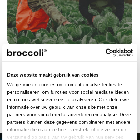
Noot voor de redactie niet voor publicatie
Voor meer informatie, beeldmateriaal en/of aanvragen van 
interviews kun je contact opnemen met: Wouter Hagoort 
| 
press@broccoli.eu
 | 
+31 85 401 51 07
Deze website maakt gebruik van cookies
Jouw investeringsplatform dat rendement 
We gebruiken cookies om content en advertenties te
en impact samenbrengt, zodat je 
personaliseren, om functies voor social media te bieden
investering goed doet én goed voelt.
en om ons websiteverkeer te analyseren. Ook delen we
start met investeren
informatie over uw gebruik van onze site met onze
partners voor social media, adverteren en analyse. Deze
partners kunnen deze gegevens combineren met andere
informatie die u aan ze heeft verstrekt of die ze hebben
verzameld op basis van uw gebruik van hun services.