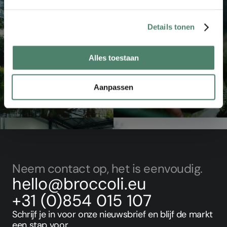
Details tonen
Alles toestaan
Aanpassen
voor investeerders
Voor bedrijven
Neem contact op, het is eenvoudig.
hello@broccoli.eu
+31 (0)854 015 107
Schrijf je in voor onze nieuwsbrief en blijf de markt 
een stap voor.