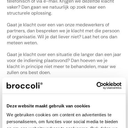
telefonisch of via e-mail. Krijgen we dezelfde klacht 
vaker? Dan gaan we natuurlijk op zoek naar een 
structurele oplossing.
Gaat je klacht over een van onze medewerkers of 
partners, dan bespreken we je klacht met die persoon 
of organisatie. Wil je dat liever niet? Laat het ons dan 
meteen weten.
Gaat je klacht over een situatie die langer dan een jaar 
voor de indiening plaatsvond? Dan hoeven we je 
klacht in principe niet meer te behandelen, maar we 
zullen ons best doen.
We nemen klachten op in ons klachtenregister en 
bewaren ze minimaal een jaar na afhandeling. 
Periodiek neemt ons managementteam alle klachten 
door.
Deze website maakt gebruik van cookies
Broccoli B.V. is een vergunning houdende instelling bij 
We gebruiken cookies om content en advertenties te
het Klachteninstituut Financiële Dienstverlening 
personaliseren, om functies voor social media te bieden
(Kifid). Mocht jouw klacht niet tot tevredenheid door 