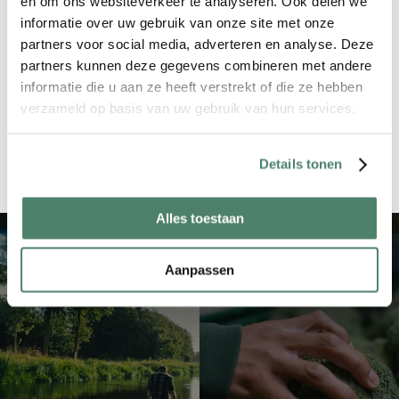
en om ons websiteverkeer te analyseren. Ook delen we
Broccoli worden opgelost, dan kun je jouw klacht bij 
informatie over uw gebruik van onze site met onze
het Kifid indienen (
www.kifid.nl
).
partners voor social media, adverteren en analyse. Deze
partners kunnen deze gegevens combineren met andere
Broccoli B.V.
Julianaplein 8
informatie die u aan ze heeft verstrekt of die ze hebben
5211BC 's-Hertogenbosch
verzameld op basis van uw gebruik van hun services.
The Netherlands
+31 (0)854 015 107
hello@broccoli.eu
Details tonen
Alles toestaan
Aanpassen
voor investeerders