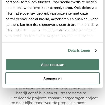
personaliseren, om functies voor social media te bieden
Het verbeteren van de financiële positie van het 
en om ons websiteverkeer te analyseren. Ook delen we
bedrijf mits dit bedrijf actief is in een duurzaam 
informatie over uw gebruik van onze site met onze
domein;
Het verbeteren van het welzijn van stakeholders 
partners voor social media, adverteren en analyse. Deze
van het bedrijf mits het bedrijf actief is in een 
partners kunnen deze gegevens combineren met andere
duurzaam domein;
informatie die u aan ze heeft verstrekt of die ze hebben
Het verminderen van het gebruik van natuurlijke 
verzameld op basis van uw gebruik van hun services.
grondstoffen of het drukken van de negatieve 
effecten op natuur;
Het verder verduurzamen van het 
Details tonen
productieproces;
Het investeren in werkkapitaal om impact te 
vergroten mits het bedrijf actief is in een 
Alles toestaan
duurzaam domein;
Het investeren in aantrekken van nieuw talent 
mits het bedrijf actief is in een duurzaam 
Aanpassen
domein;
Het investeren in internationalisatie mits het 
bedrijf actief is in een duurzaam domein;
Het door de projecteigenaar voorgedragen project 
en daar bijhorende waarde propositie moet 