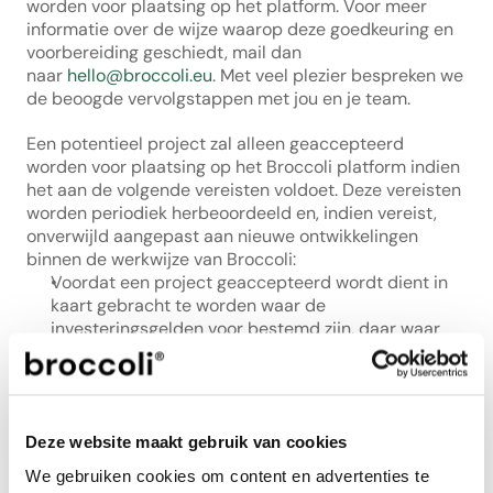
worden voor plaatsing op het platform. Voor meer 
informatie over de wijze waarop deze goedkeuring en 
voorbereiding geschiedt, mail dan 
naar 
hello@broccoli.eu
. Met veel plezier bespreken we 
de beoogde vervolgstappen met jou en je team.
Een potentieel project zal alleen geaccepteerd 
worden voor plaatsing op het Broccoli platform indien 
het aan de volgende vereisten voldoet. Deze vereisten 
worden periodiek herbeoordeeld en, indien vereist, 
onverwijld aangepast aan nieuwe ontwikkelingen 
binnen de werkwijze van Broccoli:
Voordat een project geaccepteerd wordt dient in 
kaart gebracht te worden waar de 
investeringsgelden voor bestemd zijn, daar waar 
het van groot belang is dat de projecteigenaar 
handelt naar de wijze waarop het project aan 
beleggers geïnvesteerd wordt. In ieder geval dient 
door Broccoli vastgesteld te worden dat het 
Deze website maakt gebruik van cookies
project een duurzaam karakter heeft. Geschikte 
projecten zijn onder andere maar niet uitgesloten 
We gebruiken cookies om content en advertenties te
tot: