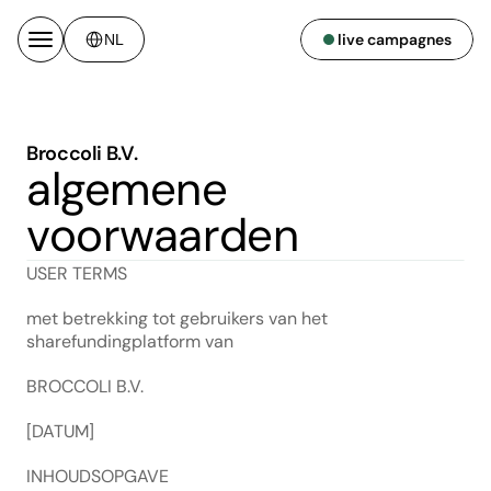
Select Language
live campagnes
NL
Broccoli B.V.
algemene 
voorwaarden
USER TERMS
met betrekking tot gebruikers van het 
sharefundingplatform van
BROCCOLI B.V.
[DATUM]
INHOUDSOPGAVE