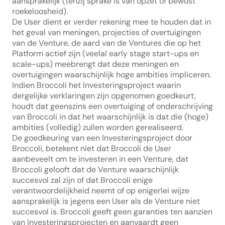
aansprakelijk (tenzij sprake is van opzet of bewust 
roekeloosheid).
De User dient er verder rekening mee te houden dat in 
het geval van meningen, projecties of overtuigingen 
van de Venture, de aard van de Ventures die op het 
Platform actief zijn (veelal early stage start-ups en 
scale-ups) meebrengt dat deze meningen en 
overtuigingen waarschijnlijk hoge ambities impliceren. 
Indien Broccoli het Investeringsproject waarin 
dergelijke verklaringen zijn opgenomen goedkeurt, 
houdt dat geenszins een overtuiging of onderschrijving 
van Broccoli in dat het waarschijnlijk is dat die (hoge) 
ambities (volledig) zullen worden gerealiseerd.
De goedkeuring van een Investeringsproject door 
Broccoli, betekent niet dat Broccoli de User 
aanbeveelt om te investeren in een Venture, dat 
Broccoli gelooft dat de Venture waarschijnlijk 
succesvol zal zijn of dat Broccoli enige 
verantwoordelijkheid neemt of op enigerlei wijze 
aansprakelijk is jegens een User als de Venture niet 
succesvol is. Broccoli geeft geen garanties ten aanzien 
van Investeringsprojecten en aanvaardt geen 