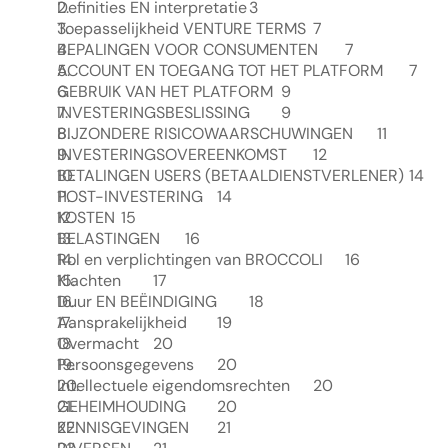
Definities EN interpretatie	3
Toepasselijkheid VENTURE TERMS	7
BEPALINGEN VOOR CONSUMENTEN	7
ACCOUNT EN TOEGANG TOT HET PLATFORM	7
GEBRUIK VAN HET PLATFORM	9
INVESTERINGSBESLISSING	9
BIJZONDERE RISICOWAARSCHUWINGEN	11
INVESTERINGSOVEREENKOMST	12
BETALINGEN USERS (BETAALDIENSTVERLENER)	14
POST-INVESTERING	14
KOSTEN	15
BELASTINGEN	16
Rol en verplichtingen van BROCCOLI	16
Klachten	17
Duur EN BEËINDIGING	18
Aansprakelijkheid	19
Overmacht	20
Persoonsgegevens	20
Intellectuele eigendomsrechten	20
GEHEIMHOUDING	20
KENNISGEVINGEN	21