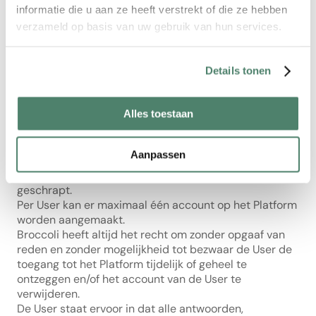
informatie die u aan ze heeft verstrekt of die ze hebben
dat zij de gegevens naar waarheid heeft ingevuld, dat 
de User voldoet en blijft voldoen aan de in Artikel 4.1 
verzameld op basis van uw gebruik van hun services.
gestelde eisen en dat de User niet onderworpen is aan 
de wetten van enig grondgebied waardoor deelname 
van de User aan het Platform onwettig zou zijn (voor 
Details tonen
Broccoli of voor de User).
De User dient Broccoli zo snel als redelijkerwijs 
Alles toestaan
mogelijk te informeren indien de User niet langer in 
aanmerking komt om voor een account op grond van 
Artikel 4.1. Indien de User Broccoli informeert of indien 
Aanpassen
Broccoli ontdekt dat de User niet langer in aanmerking 
komt voor een account, zal het account worden 
geschrapt.
Per User kan er maximaal één account op het Platform 
worden aangemaakt.
Broccoli heeft altijd het recht om zonder opgaaf van 
reden en zonder mogelijkheid tot bezwaar de User de 
toegang tot het Platform tijdelijk of geheel te 
ontzeggen en/of het account van de User te 
verwijderen.
De User staat ervoor in dat alle antwoorden, 