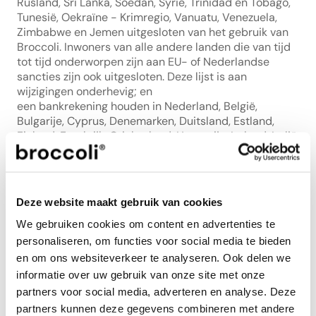
Rusland, Sri Lanka, Soedan, Syrië, Trinidad en Tobago, 
Tunesië, Oekraïne - Krimregio, Vanuatu, Venezuela, 
Zimbabwe en Jemen uitgesloten van het gebruik van 
Broccoli. Inwoners van alle andere landen die van tijd 
tot tijd onderworpen zijn aan EU- of Nederlandse 
sancties zijn ook uitgesloten. Deze lijst is aan 
wijzigingen onderhevig; en
een bankrekening houden in Nederland, België, 
Bulgarije, Cyprus, Denemarken, Duitsland, Estland, 
Finland, Frankrijk, Griekenland, Hongarije, Ierland, Italië, 
Kroatië, Letland, Litouwen, Luxemburg, Malta, 
Noorwegen, Oostenrijk, Polen, Portugal, Roemenië, 
Slovenië, Slowakije, Spanje, Tsjechië en Zweden 
Broccoli gebruiken omdat deze landen worden 
Deze website maakt gebruik van cookies
aangeboden in de betalingsmogelijkheden op het 
Platform;
We gebruiken cookies om content en advertenties te
en indien de potentiële User een niet-ervaren 
personaliseren, om functies voor social media te bieden
belegger is, dient de User de volgende stappen met 
en om ons websiteverkeer te analyseren. Ook delen we
goed gevolg (naar goeddunken van Broccoli) te 
informatie over uw gebruik van onze site met onze
hebben doorlopen:
partners voor social media, adverteren en analyse. Deze
de kennis- en ervaringstoets; en de simulatietest.
partners kunnen deze gegevens combineren met andere
Door een account aan te maken, garandeert de User 