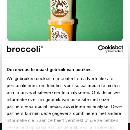
Noot voor de redactie niet voor publicatie
Voor meer informatie, beeldmateriaal en/of aanvragen van 
interviews kun je contact opnemen met: Wouter Hagoort 
| 
press@broccoli.eu
 | 
+31 85 401 51 07
Deze website maakt gebruik van cookies
Jouw investeringsplatform dat rendement 
We gebruiken cookies om content en advertenties te
en impact samenbrengt, zodat je 
personaliseren, om functies voor social media te bieden
investering goed doet én goed voelt.
en om ons websiteverkeer te analyseren. Ook delen we
start met investeren
informatie over uw gebruik van onze site met onze
partners voor social media, adverteren en analyse. Deze
partners kunnen deze gegevens combineren met andere
informatie die u aan ze heeft verstrekt of die ze hebben
verzameld op basis van uw gebruik van hun services.