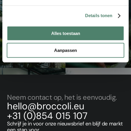
Details tonen
Alles toestaan
Aanpassen
voor investeerders
Voor bedrijven
Neem contact op, het is eenvoudig.
hello@broccoli.eu
+31 (0)854 015 107
Schrijf je in voor onze nieuwsbrief en blijf de markt 
een stap voor.