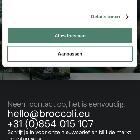
Details tonen
Alles toestaan
Aanpassen
voor investeerders
Voor bedrijven
Neem contact op, het is eenvoudig.
hello@broccoli.eu
+31 (0)854 015 107
Schrijf je in voor onze nieuwsbrief en blijf de markt 
een stap voor.