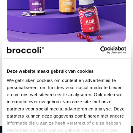
Noot voor de redactie niet voor publicatie
Voor meer informatie, beeldmateriaal en/of aanvragen van 
interviews kun je contact opnemen met: Wouter Hagoort 
| 
press@broccoli.eu
 | 
+31 85 401 51 07
Deze website maakt gebruik van cookies
Jouw investeringsplatform dat rendement 
We gebruiken cookies om content en advertenties te
en impact samenbrengt, zodat je 
personaliseren, om functies voor social media te bieden
investering goed doet én goed voelt.
en om ons websiteverkeer te analyseren. Ook delen we
start met investeren
informatie over uw gebruik van onze site met onze
partners voor social media, adverteren en analyse. Deze
partners kunnen deze gegevens combineren met andere
informatie die u aan ze heeft verstrekt of die ze hebben
verzameld op basis van uw gebruik van hun services.