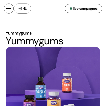
Select Language
live campagnes
NL
Yummygums
Yummygums